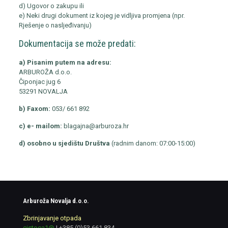
d) Ugovor o zakupu ili
e) Neki drugi dokument iz kojeg je vidljiva promjena (npr.
Rješenje o nasljeđivanju)
Dokumentacija se može predati:
a) Pisanim putem na adresu:
ARBUROŽA d.o.o.
Čiponjac jug 6
53291 NOVALJA
b) Faxom:
053/ 661 892
c) e- mailom:
blagajna@arburoza.hr
d) osobno u sjedištu Društva
(radnim danom: 07:00-15:00)
Arburoža Novalja d.o.o.
Zbrinjavanje otpada
cistoca1@
|
+385 (0)53 661 834