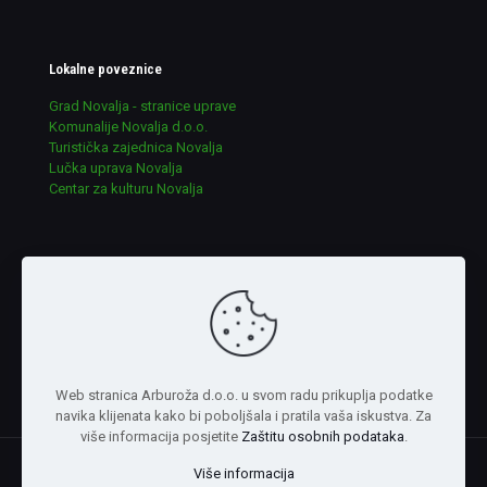
Lokalne poveznice
Grad Novalja - stranice uprave
Komunalije Novalja d.o.o.
Turistička zajednica Novalja
Lučka uprava Novalja
Centar za kulturu Novalja
Udruge u ekologiji RH
lijepa-nasa.hr
ekologija-grada.hr
ekokvarner.hr
argonauta.hr
eko-liburnia.com
Web stranica Arburoža d.o.o. u svom radu prikuplja podatke
navika klijenata kako bi poboljšala i pratila vaša iskustva. Za
više informacija posjetite
Zaštitu osobnih podataka
.
Više informacija