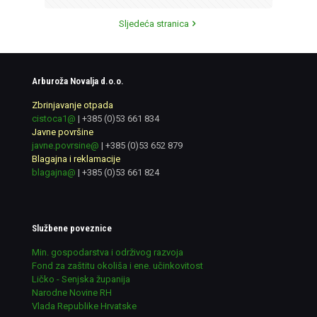
Sljedeća stranica
Arburoža Novalja d.o.o.
Zbrinjavanje otpada
cistoca1@
|
+385 (0)53 661 834
Javne površine
javne.povrsine@
|
+385 (0)53 652 879
Blagajna i reklamacije
blagajna@
|
+385 (0)53 661 824
Službene poveznice
Min. gospodarstva i održivog razvoja
Fond za zaštitu okoliša i ene. učinkovitost
Ličko - Senjska županija
Narodne Novine RH
Vlada Republike Hrvatske