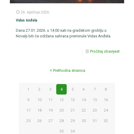
26. siječnja 2026.
Vidas Anđela
Dana 27.01. 2026. u 14:00 sati na gradskom groblju u
Novalji biti će održana sahrana preminule Vidas Anđela.
Pročitaj obavijest
Prethodna stranica
1
2
3
4
5
6
7
8
9
10
11
12
13
14
15
16
17
18
19
20
21
22
23
24
25
26
27
28
29
30
31
32
33
34