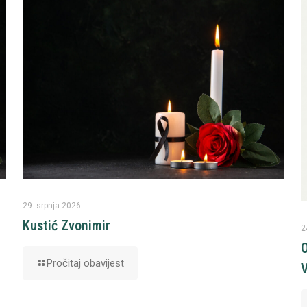
29. srpnja 2026.
Kustić Zvonimir
2
O
Pročitaj obavijest