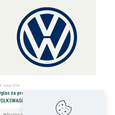
4. srpnja 2026.
glas za prodaju rabljenog vozila
VOLKSWAGEN PASSAT
Pročitaj obavijest