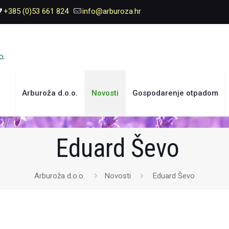
+385 (0)53 661 824
info@arburoza.hr
Arburoža d.o.o.
Novosti
Gospodarenje otpadom
Eduard Ševo
Arburoža d.o.o.
Novosti
Eduard Ševo