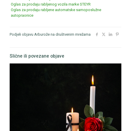
Oglas za prodaju rabljenog vozila marke STEYR
Oglas za prodaju rabljene automatske samoposlužne
autopraonice
Podjeli objavu Arburože na društvenim mrežama
Slične ili povezane objave