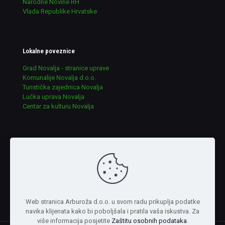
Narodne Novine RH
Vlada Republike Hrvatske
Lokalne poveznice
Grad Novalja - stranice uprave
Komunalije Novalja d.o.o.
Turistička zajednica Novalja
Lučka uprava Novalja
Centar za kulturu Novalja
Udruge u ekologiji RH
lijepa-nasa.hr
ekologija-grada.hr
ekokvarner.hr
argonauta.hr
eko-liburnia.com
Web stranica Arburoža d.o.o. u svom radu prikuplja podatke
navika klijenata kako bi poboljšala i pratila vaša iskustva. Za
više informacija posjetite
Zaštitu osobnih podataka
.