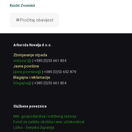
Kustić Zvonimir
Pročitaj obavijest
Arburoža Novalja d.o.o.
Zbrinjavanje otpada
cistoca1@
|
+385 (0)53 661 834
Javne površine
javne.povrsine@
|
+385 (0)53 652 879
Blagajna i reklamacije
blagajna@
|
+385 (0)53 661 824
Službene poveznice
Min. gospodarstva i održivog razvoja
Fond za zaštitu okoliša i ene. učinkovitost
Ličko - Senjska županija