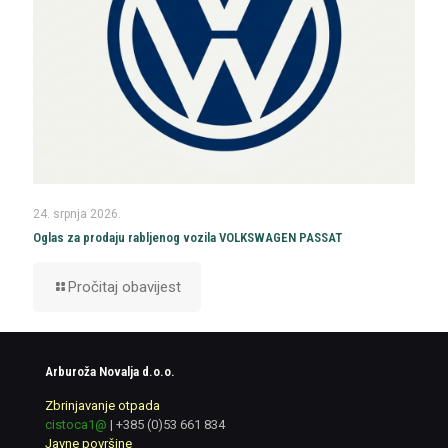
24. srpnja 2026.
Oglas za prodaju rabljenog vozila VOLKSWAGEN PASSAT
Pročitaj obavijest
Arburoža Novalja d.o.o.
Zbrinjavanje otpada
cistoca1@
|
+385 (0)53 661 834
Javne površine