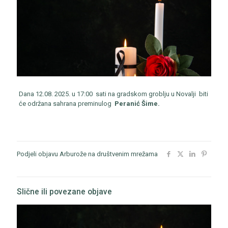
Dana 12.08. 2025. u 17:00 sati na gradskom groblju u Novalji biti
će održana sahrana preminulog
Peranić Šime.
Podjeli objavu Arburože na društvenim mrežama
Slične ili povezane objave