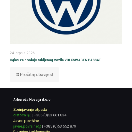
24. srpnja 2026.
Oglas za prodaju rabljenog vozila VOLKSWAGEN PASSAT
Pročitaj obavijest
Arburoža Novalja d.o.o.
Zbrinjavanje otpada
cistoca1@
|
+385 (0)53 661 834
Javne površine
javne.povrsine@
|
+385 (0)53 652 879
Blagajna i reklamacije