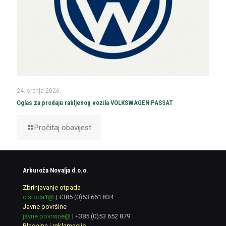
24. srpnja 2026.
Oglas za prodaju rabljenog vozila VOLKSWAGEN PASSAT
Pročitaj obavijest
Arburoža Novalja d.o.o.
Zbrinjavanje otpada
cistoca1@
|
+385 (0)53 661 834
Javne površine
javne.povrsine@
|
+385 (0)53 652 879
Blagajna i reklamacije