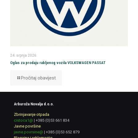
24. srpnja 2026.
Oglas za prodaju rabljenog vozila VOLKSWAGEN PASSAT
Pročitaj obavijest
Arburoža Novalja d.o.o.
Zbrinjavanje otpada
cistoca1@
|
+385 (0)53 661 834
Javne površine
javne.povrsine@
|
+385 (0)53 652 879
Blagajna i reklamacije