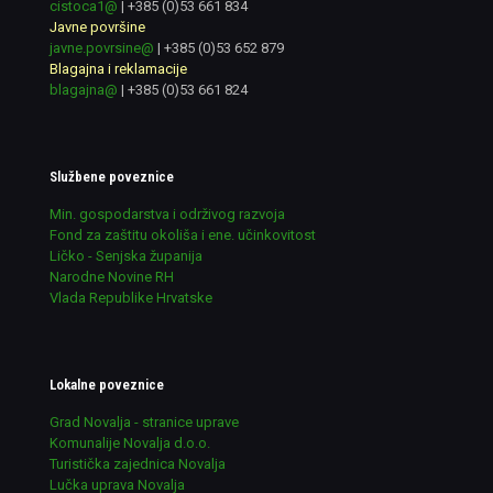
cistoca1@
|
+385 (0)53 661 834
Javne površine
javne.povrsine@
|
+385 (0)53 652 879
Blagajna i reklamacije
blagajna@
|
+385 (0)53 661 824
Službene poveznice
Min. gospodarstva i održivog razvoja
Fond za zaštitu okoliša i ene. učinkovitost
Ličko - Senjska županija
Narodne Novine RH
Vlada Republike Hrvatske
Lokalne poveznice
Grad Novalja - stranice uprave
Komunalije Novalja d.o.o.
Turistička zajednica Novalja
Lučka uprava Novalja