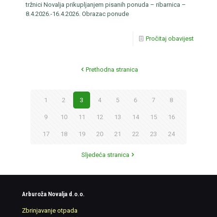
tržnici Novalja prikupljanjem pisanih ponuda – ribarnica –
8.4.2026.-16.4.2026. Obrazac ponude
Pročitaj obavijest
Prethodna stranica
1
2
3
4
5
6
7
8
9
10
11
12
13
14
15
16
17
18
19
20
21
22
23
24
Sljedeća stranica
Arburoža Novalja d.o.o.
Zbrinjavanje otpada