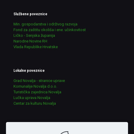
Službene poveznice
Min. gospodarstva i održivog razvoja
Fond za zaštitu okoliša i ene. učinkovitost
Ličko - Senjska županija
Narodne Novine RH
Vlada Republike Hrvatske
Lokalne poveznice
Grad Novalja - stranice uprave
Komunalije Novalja d.o.o.
Turistička zajednica Novalja
Lučka uprava Novalja
Centar za kulturu Novalja
Udruge u ekologiji RH