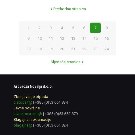
Prethodna stranica
1
2
3
4
5
6
7
8
9
10
11
12
13
14
15
16
17
18
19
20
21
22
23
24
Sljedeća stranica
Arburoža Novalja d.o.o.
Zbrinjavanje otpada
cistoca1@
|
+385 (0)53 661 834
Javne površine
javne.povrsine@
|
+385 (0)53 652 879
Blagajna i reklamacije
blagajna@
|
+385 (0)53 661 824