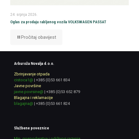
24. srpnja 2026.
Oglas za prodaju rabljenog vozila VOLKSWAGEN PASSAT
Pročitaj obavijest
Arburoža Novalja d.o.o.
Zbrinjavanje otpada
cistoca1@
|
+385 (0)53 661 834
Javne površine
javne.povrsine@
|
+385 (0)53 652 879
Blagajna i reklamacije
blagajna@
|
+385 (0)53 661 824
Službene poveznice
Min. gospodarstva i održivog razvoja