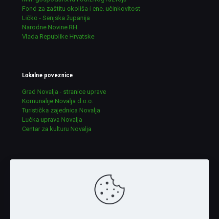
Fond za zaštitu okoliša i ene. učinkovitost
Ličko - Senjska županija
Narodne Novine RH
Vlada Republike Hrvatske
Lokalne poveznice
Grad Novalja - stranice uprave
Komunalije Novalja d.o.o.
Turistička zajednica Novalja
Lučka uprava Novalja
Centar za kulturu Novalja
Udruge u ekologiji RH
lijepa-nasa.hr
ekologija-grada.hr
ekokvarner.hr
argonauta.hr